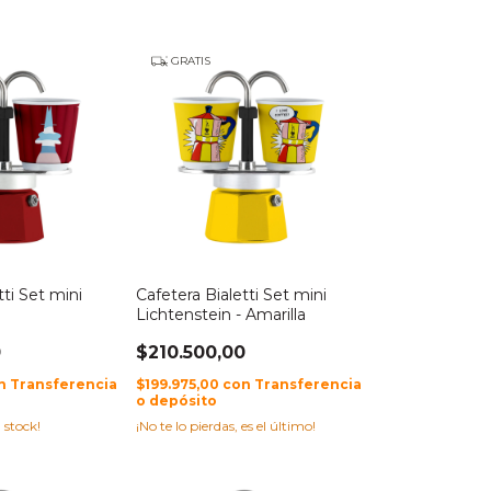
GRATIS
tti Set mini
Cafetera Bialetti Set mini
o
Lichtenstein - Amarilla
0
$210.500,00
n
Transferencia
$199.975,00
con
Transferencia
o depósito
 stock!
¡No te lo pierdas, es el último!