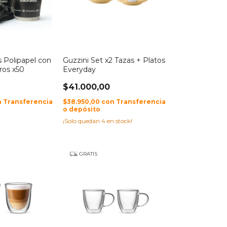
s Polipapel con
Guzzini Set x2 Tazas + Platos
ros x50
Everyday
$41.000,00
n
Transferencia
$38.950,00
con
Transferencia
o depósito
¡Solo quedan
4
en stock!
GRATIS