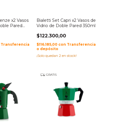
irenze x2 Vasos
Bialetti Set Capri x2 Vasos de
Doble Pared
Vidrio de Doble Pared 350ml
$122.300,00
Transferencia
$116.185,00
con
Transferencia
o depósito
¡Solo quedan
2
en stock!
GRATIS