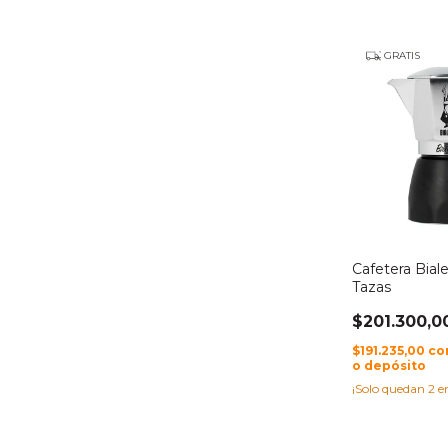
GRATIS
Cafetera Biale
Tazas
$201.300,0
$191.235,00
co
o depósito
¡Solo quedan
2
en