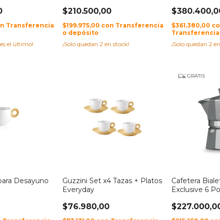
0
$210.500,00
$380.400,0
on
Transferencia
$199.975,00
con
Transferencia
$361.380,00
c
o depósito
Transferencia
 es el último!
¡Solo quedan
2
en stock!
¡Solo quedan
2
en
GRATIS
 para Desayuno
Guzzini Set x4 Tazas + Platos
Cafetera Biale
Everyday
Exclusive 6 Po
$76.980,00
$227.000,0