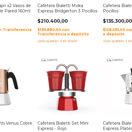
apri x2 Vasos de
Cafetera Bialetti Moka
Cafetera Bialet
ble Pared 160ml
Express Bridgerton 3 Pocillos
Pocillos
$210.400,00
$135.300,0
n
Transferencia
$199.880,00
con
$128.535,00
co
Transferencia o depósito
o depósito
¡Solo quedan
3
en stock!
¡Solo quedan
2
en
GRATIS
GRATIS
etti Venus Cobre
Cafetera Bialetti Set Mini
Cafetera Biale
Express - Rojo
Express Plate