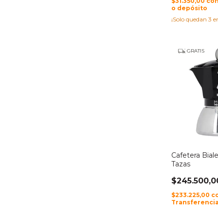
$31.350,00
co
o depósito
¡Solo quedan
3
en
GRATIS
Cafetera Biale
Tazas
$245.500,0
$233.225,00
c
Transferencia