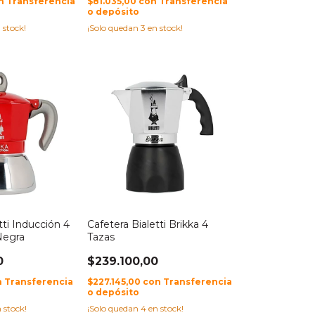
n
Transferencia
$81.035,00
con
Transferencia
o depósito
 stock!
¡Solo quedan
3
en stock!
tti Inducción 4
Cafetera Bialetti Brikka 4
Negra
Tazas
0
$239.100,00
n
Transferencia
$227.145,00
con
Transferencia
o depósito
 stock!
¡Solo quedan
4
en stock!