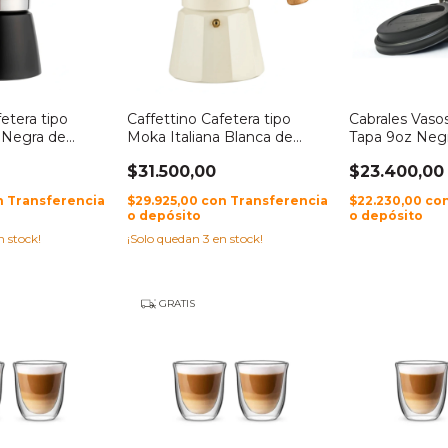
fetera tipo
Caffettino Cafetera tipo
Cabrales Vaso
a Negra de
Moka Italiana Blanca de
Tapa 9oz Neg
Aluminio
$31.500,00
$23.400,00
n
Transferencia
$29.925,00
con
Transferencia
$22.230,00
co
o depósito
o depósito
n stock!
¡Solo quedan
3
en stock!
GRATIS