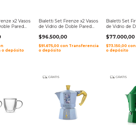
irenze x2 Vasos
Bialetti Set Firenze x2 Vasos
Bialetti Set F
Doble Pared
de Vidrio de Doble Pared
de Vidrio de 
200ml
80ml
0
$96.500,00
$77.000,00
on
$91.675,00
con
Transferencia
$73.150,00
con
 o depósito
o depósito
o depósito
GRATIS
GRATIS