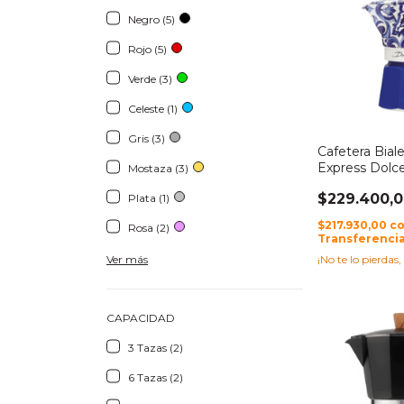
Negro (5)
Rojo (5)
Verde (3)
Celeste (1)
Gris (3)
Cafetera Bial
Express Dolc
Mostaza (3)
Azul 3tz
$229.400,
Plata (1)
$217.930,00
c
Rosa (2)
Transferencia
Ver más
¡No te lo pierdas,
CAPACIDAD
3 Tazas (2)
6 Tazas (2)