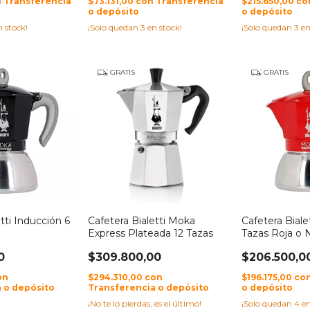
n
Transferencia
$73.131,00
con
Transferencia
$215.650,00
co
o depósito
o depósito
 stock!
¡Solo quedan
3
en stock!
¡Solo quedan
3
en
GRATIS
GRATIS
tti Inducción 6
Cafetera Bialetti Moka
Cafetera Biale
Express Plateada 12 Tazas
Tazas Roja o 
0
$309.800,00
$206.500,0
on
$294.310,00
con
$196.175,00
co
 o depósito
Transferencia o depósito
o depósito
¡No te lo pierdas, es el último!
¡Solo quedan
4
en