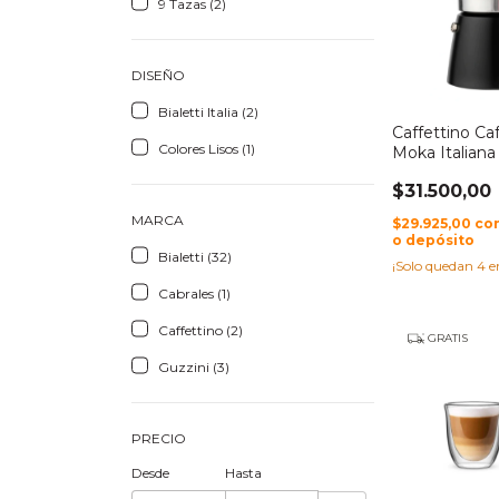
9 Tazas (2)
DISEÑO
Bialetti Italia (2)
Caffettino Ca
Colores Lisos (1)
Moka Italian
Aluminio
$31.500,00
MARCA
$29.925,00
co
o depósito
Bialetti (32)
¡Solo quedan
4
e
Cabrales (1)
Caffettino (2)
GRATIS
Guzzini (3)
PRECIO
Desde
Hasta