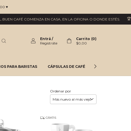
00 ♥
🏆 GAN
N CAFÉ COMIENZA EN CASA, EN LA OFICINA O DONDE ESTÉS.
Entrá
/
Carrito
(
0
)
Registráte
$0,00
OS PARA BARISTAS
CÁPSULAS DE CAFÉ
TÉS
DELI
Ordenar por
GRATIS