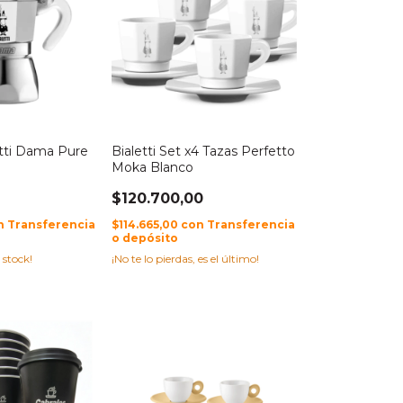
etti Dama Pure
Bialetti Set x4 Tazas Perfetto
Moka Blanco
$120.700,00
n
Transferencia
$114.665,00
con
Transferencia
o depósito
 stock!
¡No te lo pierdas, es el último!