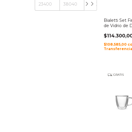
Bialetti Set F
de Vidrio de 
300ml
$114.300,0
$108.585,00
c
Transferencia
GRATIS