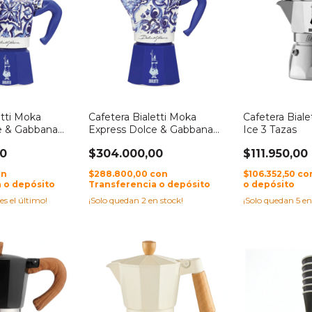
etti Moka
Cafetera Bialetti Moka
Cafetera Bial
e & Gabbana
Express Dolce & Gabbana
Ice 3 Tazas
Azul 6tz
00
$304.000,00
$111.950,00
on
$288.800,00
con
$106.352,50
co
 o depósito
Transferencia o depósito
o depósito
 es el último!
¡Solo quedan
2
en stock!
¡Solo quedan
5
en