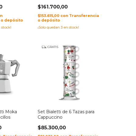
0
$161.700,00
on
$153.615,00
con
Transferencia
 o depósito
o depósito
 stock!
¡Solo quedan
3
en stock!
GRATIS
tti Moka
Set Bialetti de 6 Tazas para
cillos
Cappuccino
0
$85.300,00