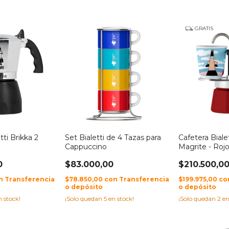
GRATIS
tti Brikka 2
Set Bialetti de 4 Tazas para
Cafetera Biale
Cappuccino
Magrite - Roj
0
$83.000,00
$210.500,0
n
Transferencia
$78.850,00
con
Transferencia
$199.975,00
co
o depósito
o depósito
 stock!
¡Solo quedan
5
en stock!
¡Solo quedan
2
en