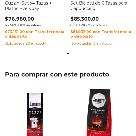
Guzzini Set x4 Tazas +
Set Bialetti de 6 Tazas para
Platos Everyday
Cappuccino
$76.980,00
$85.300,00
6
x
$12.830,00
sin interés
6
x
$14.216,67
sin interés
$73.131,00
con
Transferencia
$81.035,00
con
Transferencia
o depósito
o depósito
¡Solo quedan
3
en stock!
¡Solo quedan
3
en stock!
Para comprar con este producto