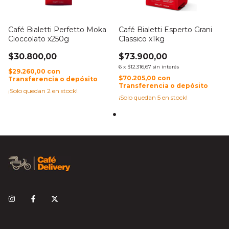
Café Bialetti Perfetto Moka
Café Bialetti Esperto Grani
Cioccolato x250g
Classico x1kg
$30.800,00
$73.900,00
6
x
$12.316,67
sin interés
$29.260,00
con
$70.205,00
con
Transferencia o depósito
Transferencia o depósito
¡Solo quedan
2
en stock!
¡Solo quedan
5
en stock!