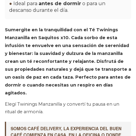
●
Ideal para
antes de dormir
o para un
descanso durante el día.
Sumergite en la tranquilidad con el
Té Twinings
Manzanilla en Saquitos x10
. Cada sorbo de esta
infusión te envuelve en una sensación de serenidad
y bienestar: la
suavidad y dulzura
de la manzanilla
crean un té
reconfortante y relajante
. Disfrutá de
sus
propiedades naturales
y dejá que te transporte a
un
oasis de paz
en cada taza. Perfecto para
antes de
dormir
o cuando necesitas un
respiro
en días
agitados.
Elegí Twinings Manzanilla y convertí tu pausa en un
ritual de armonía.
SOMOS CAFÉ DELIVERY, LA EXPERIENCIA DEL BUEN
CAFÉ COMIENZA EN CASA, EN LA OFICINA O DONDE