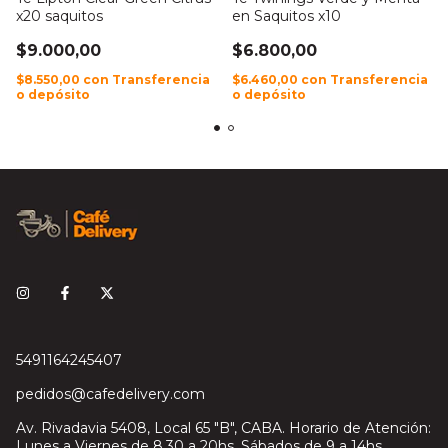
x20 saquitos
en Saquitos x10
$9.000,00
$6.800,00
$8.550,00
con
Transferencia
$6.460,00
con
Transferencia
o depósito
o depósito
5491164245407
pedidos@cafedelivery.com
Av. Rivadavia 5408, Local 65 "B", CABA. Horario de Atención:
Lunes a Viernes de 8.30 a 20hs. Sábados de 9 a 14hs