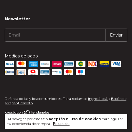
Newsletter
Medios de pago
Defensa de las y los consumidores. Para reclamos
ingresá acá.
/
Botón de
arrepentimiento
Al navegar por este sitio
aceptás el uso de cookies
para agilizar
Copyright CafeDelivery.com - 2026. Todos los derechos reservados.
tu experiencia de compra.
Entendido