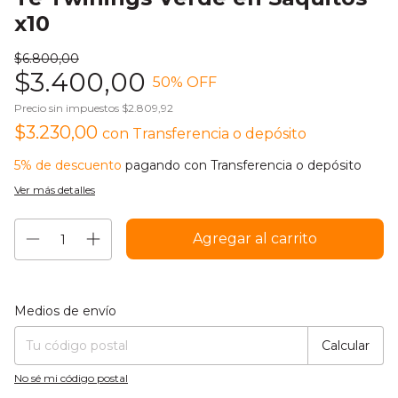
x10
$6.800,00
$3.400,00
50
% OFF
Precio sin impuestos
$2.809,92
$3.230,00
con
Transferencia o depósito
5% de descuento
pagando con Transferencia o depósito
Ver más detalles
Entregas para el CP:
Cambiar CP
Medios de envío
Calcular
No sé mi código postal