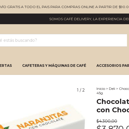
NVÍO GRATIS A TODO EL PAIS PARA COMPRAS ONLINE A PARTIR DE $90.0
SOMOS CAFÉ DELIVERY, LA EXPERIENCIA DEL BU
ERTAS
CAFETERAS Y MÁQUINAS DE CAFÉ
ACCESORIOS PAR
Inicio
>
Deli
>
Choco
1
/
2
45g.
Chocolat
con Choc
$4.300,00
$3.870,