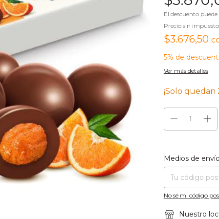
El descuento puede
Precio sin impuest
$3.676,50
c
5% de descuent
Ver más detalles
¡Solo quedan
Entregas para el CP
Medios de enví
No sé mi código pos
Nuestro loc