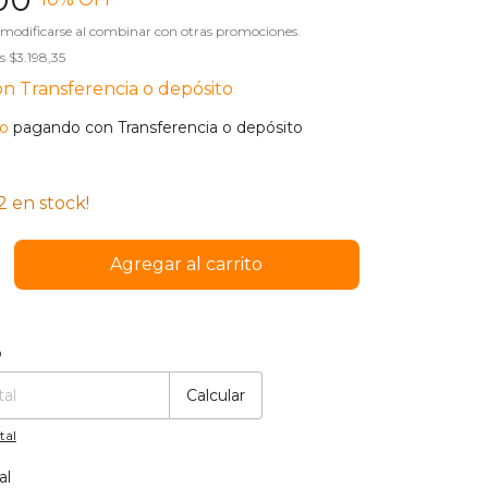
 modificarse al combinar con otras promociones.
os
$3.198,35
on
Transferencia o depósito
o
pagando con Transferencia o depósito
2
en stock!
:
Cambiar CP
o
Calcular
tal
al