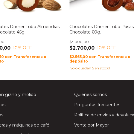
ates Drimer Tubo Almendras
Chocolates Drimer Tubo Pasas
ocolate 45g.
Chocolate 60g.
,00
$3.000,00
0,00
$2.700,00
10
% OFF
10
% OFF
,50
con
Transferencia o
$2.565,00
con
Transferencia o
to
depósito
¡Solo quedan
5
en stock!
en grano y molido
Quiénes somos
os
Preguntas frecuentes
as
Política de envíos y devoluc
eras y máquinas de café
Venta por Mayor