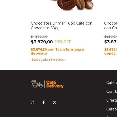
Chocolates Drimer Tubo Café con
Chocol
Chocolate 60g.
con Ch
$4.300,00
$4.300
$3.870,00
$3.87
10
% OFF
$3.676,50
con
Transferencia o
$3.676
depósito
depósi
¡Solo quedan
3
en stock!
Café 
Comb
Ofert
Cafet