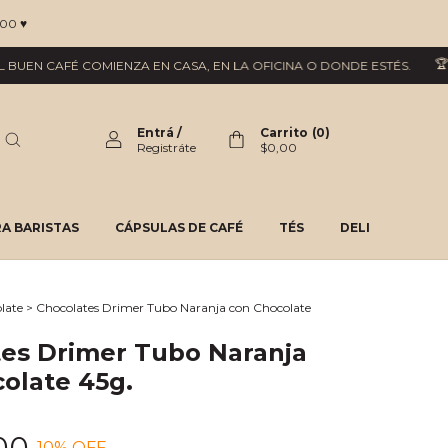
00 ♥
🏆 GA
EN CAFÉ COMIENZA EN CASA, EN LA OFICINA O DONDE ESTÉS.
Entrá
/
Carrito
(
0
)
Registráte
$0,00
A BARISTAS
CÁPSULAS DE CAFÉ
TÉS
DELI
late
>
Chocolates Drimer Tubo Naranja con Chocolate
es Drimer Tubo Naranja
olate 45g.
00
10
% OFF