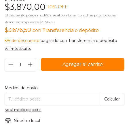
$3.870,00
10
% OFF
El descuento puede modificarse al combinar con otras promociones.
Precio sin impuestos
$3.198,35
$3.676,50
con
Transferencia o depósito
5% de descuento
pagando con Transferencia o depósito
Ver más detalles
Entregas para el CP:
Cambiar CP
Medios de envío
Calcular
No sé mi código postal
Nuestro local