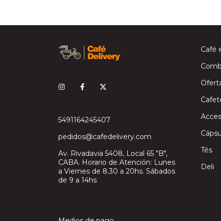
Café 
Comb
Ofert
Cafet
Acces
5491164245407
Cápsu
pedidos@cafedelivery.com
Tés
Av. Rivadavia 5408, Local 65 "B",
CABA. Horario de Atención: Lunes
Deli
a Viernes de 8.30 a 20hs. Sábados
de 9 a 14hs
Medios de pago