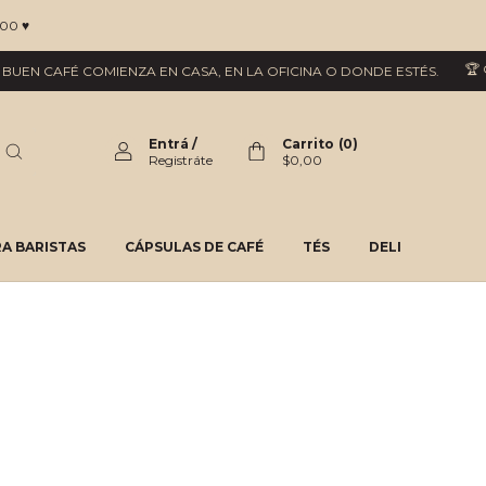
00 ♥
🏆 G
UEN CAFÉ COMIENZA EN CASA, EN LA OFICINA O DONDE ESTÉS.
Entrá
/
Carrito
(
0
)
Registráte
$0,00
A BARISTAS
CÁPSULAS DE CAFÉ
TÉS
DELI