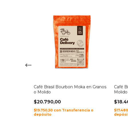
 Bacano en
Café Brasil Bourbon Moka en Granos
Café B
o Molido
Molido
$20.790,00
$18.4
encia o
$19.750,50
con
Transferencia o
$17.48
depósito
depósi