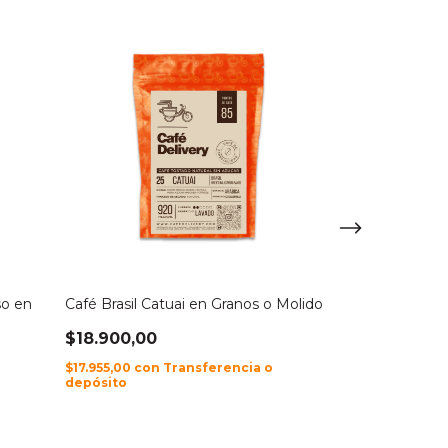
so en
Café Brasil Catuai en Granos o Molido
Café Brasil To
Molido
$18.900,00
$20.790,00
$17.955,00
con
Transferencia o
depósito
$19.750,50
con
depósito